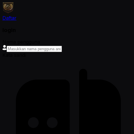
Daftar
login
Nama pengguna
Kata sandi