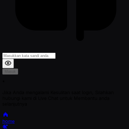
Masuk
*
Jika Anda mengalami Kesulitan saat login, Silahkan
hubungi kami di Live Chat untuk Membantu anda
selanjutnya
home