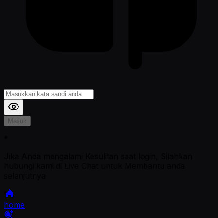
Masuk
*
Jika Anda mengalami Kesulitan saat login, Silahkan
hubungi kami di Live Chat untuk Membantu anda
selanjutnya
home