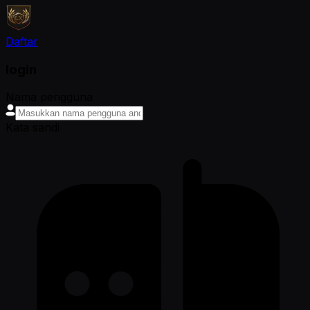
Daftar
login
Nama pengguna
Kata sandi