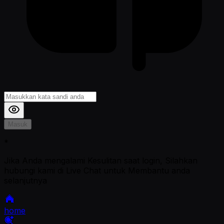
Masuk
*
Jika Anda mengalami Kesulitan saat login, Silahkan
hubungi kami di Live Chat untuk Membantu anda
selanjutnya
home