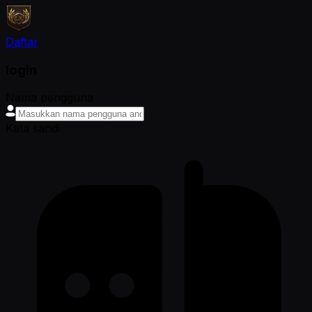
Daftar
login
Nama pengguna
Kata sandi