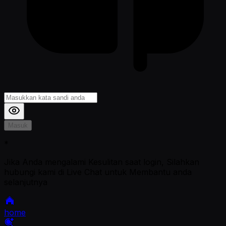
Masuk
*
Jika Anda mengalami Kesulitan saat login, Silahkan
hubungi kami di Live Chat untuk Membantu anda
selanjutnya
home