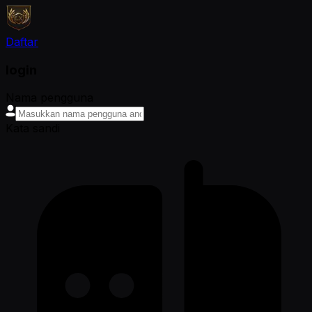
Daftar
login
Nama pengguna
Kata sandi