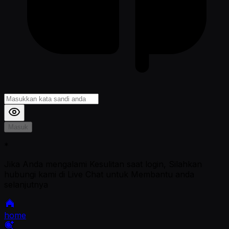
Masuk
*
Jika Anda mengalami Kesulitan saat login, Silahkan
hubungi kami di Live Chat untuk Membantu anda
selanjutnya
home