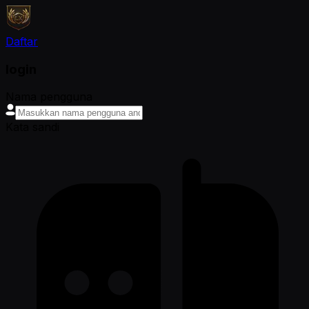
Daftar
login
Nama pengguna
Kata sandi