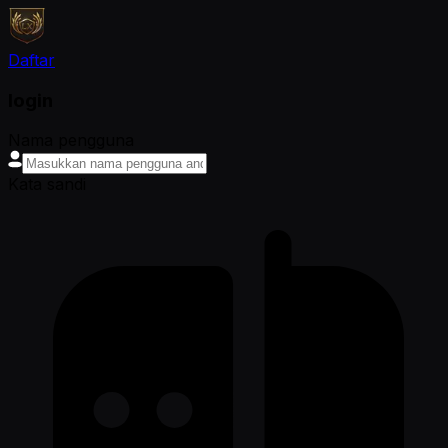
Daftar
login
Nama pengguna
Kata sandi