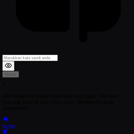
Masuk
*
Jika Anda mengalami Kesulitan saat login, Silahkan
hubungi kami di Live Chat untuk Membantu anda
selanjutnya
home