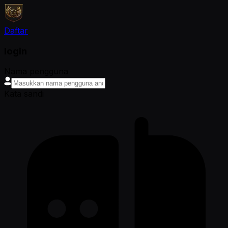
Daftar
login
Nama pengguna
Kata sandi