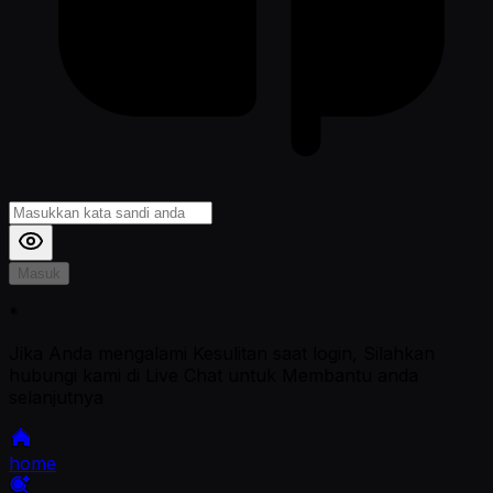
Masuk
*
Jika Anda mengalami Kesulitan saat login, Silahkan
hubungi kami di Live Chat untuk Membantu anda
selanjutnya
home