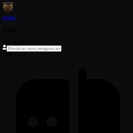
Daftar
login
Nama pengguna
Kata sandi