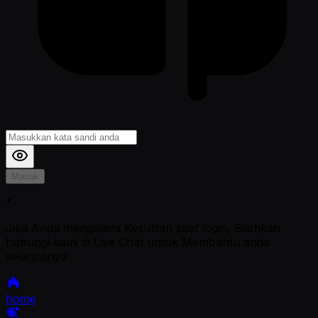
Masuk
*
Jika Anda mengalami Kesulitan saat login, Silahkan
hubungi kami di Live Chat untuk Membantu anda
selanjutnya
home