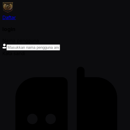
Daftar
login
Nama pengguna
Kata sandi