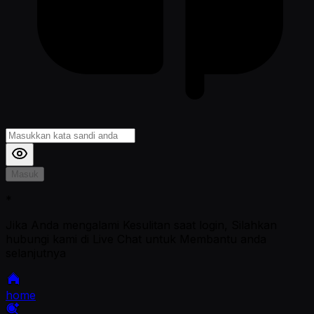
Masuk
*
Jika Anda mengalami Kesulitan saat login, Silahkan
hubungi kami di Live Chat untuk Membantu anda
selanjutnya
home