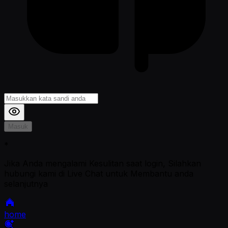
Masuk
*
Jika Anda mengalami Kesulitan saat login, Silahkan
hubungi kami di Live Chat untuk Membantu anda
selanjutnya
home