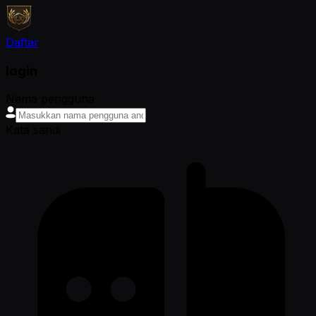
Daftar
login
Nama pengguna
Kata sandi