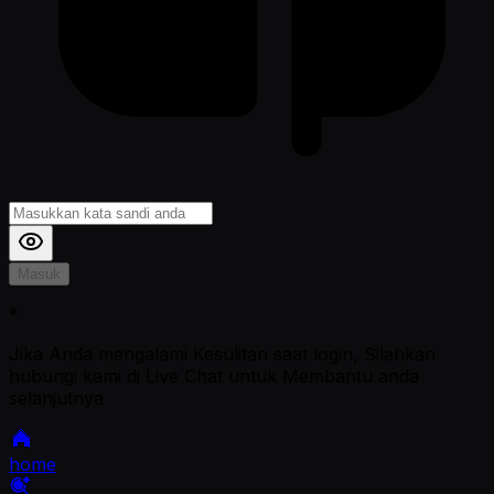
Masuk
*
Jika Anda mengalami Kesulitan saat login, Silahkan
hubungi kami di Live Chat untuk Membantu anda
selanjutnya
home