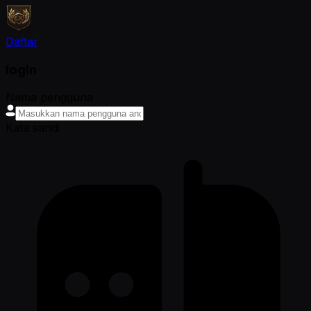
Daftar
login
Nama pengguna
Kata sandi