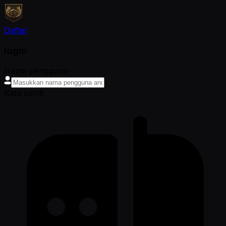
Daftar
login
Nama pengguna
Kata sandi