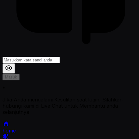
Masuk
*
Jika Anda mengalami Kesulitan saat login, Silahkan
hubungi kami di Live Chat untuk Membantu anda
selanjutnya
home