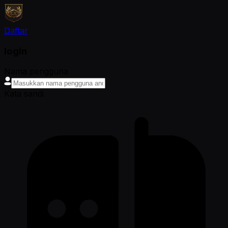
Daftar
login
Nama pengguna
Kata sandi