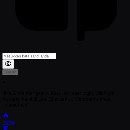
Masuk
*
Jika Anda mengalami Kesulitan saat login, Silahkan
hubungi kami di Live Chat untuk Membantu anda
selanjutnya
home