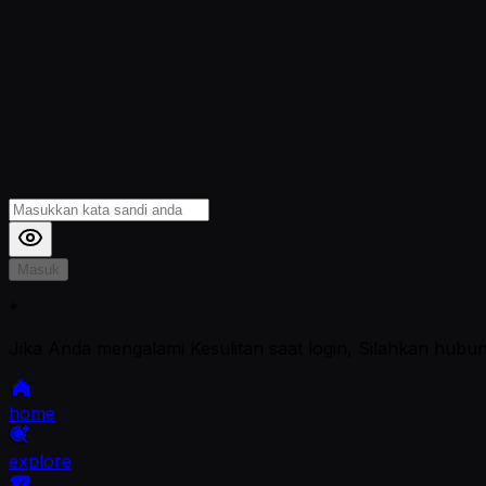
Masuk
*
Jika Anda mengalami Kesulitan saat login, Silahkan hubu
home
explore