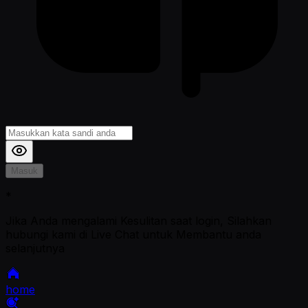
Masuk
*
Jika Anda mengalami Kesulitan saat login, Silahkan
hubungi kami di Live Chat untuk Membantu anda
selanjutnya
home