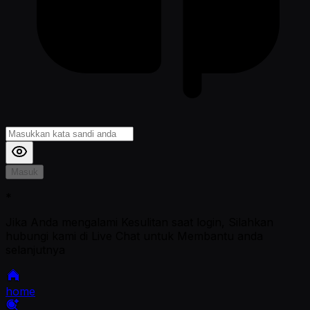
Masuk
*
Jika Anda mengalami Kesulitan saat login, Silahkan
hubungi kami di Live Chat untuk Membantu anda
selanjutnya
home