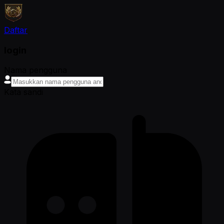
Daftar
login
Nama pengguna
Kata sandi