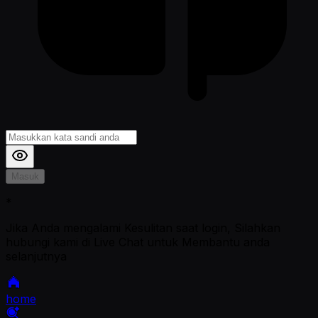
Masuk
*
Jika Anda mengalami Kesulitan saat login, Silahkan
hubungi kami di Live Chat untuk Membantu anda
selanjutnya
home