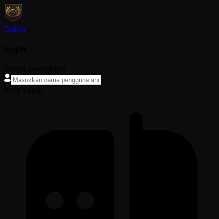
Daftar
login
Nama pengguna
Kata sandi