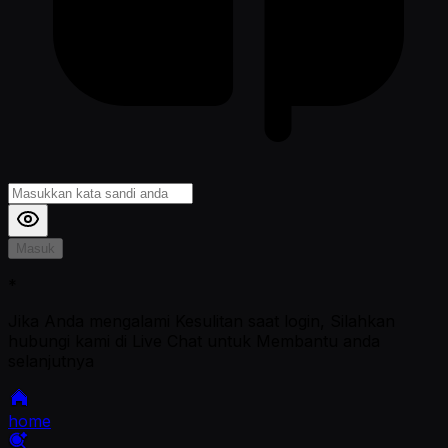
Masuk
*
Jika Anda mengalami Kesulitan saat login, Silahkan
hubungi kami di Live Chat untuk Membantu anda
selanjutnya
home