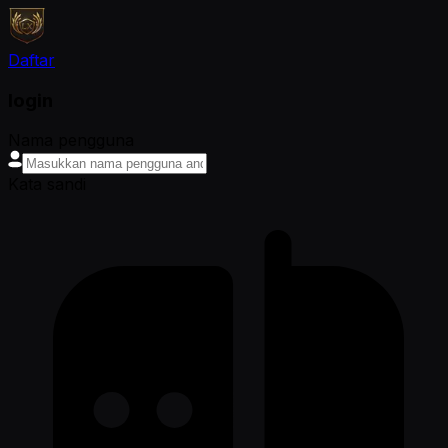
Daftar
login
Nama pengguna
Kata sandi