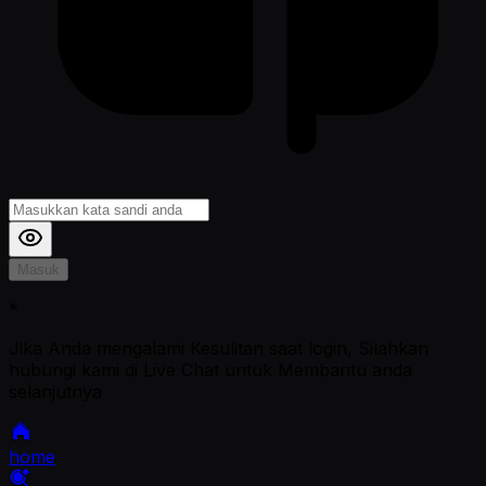
Masuk
*
Jika Anda mengalami Kesulitan saat login, Silahkan
hubungi kami di Live Chat untuk Membantu anda
selanjutnya
home