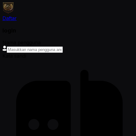
Daftar
login
Nama pengguna
Kata sandi