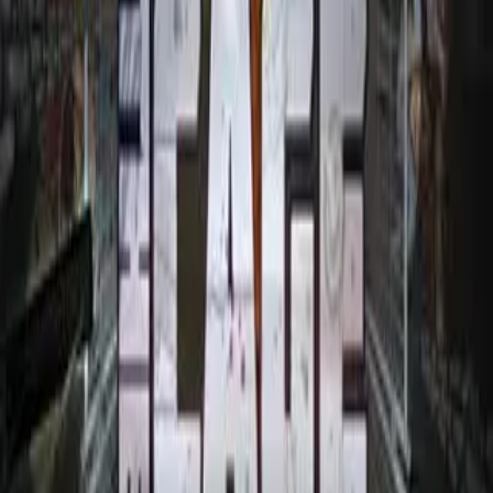
Link Alternatif LXTOTO: Login Slot
Deposit 5000 Terbaru
Pastikan Anda selalu menggunakan link alternatif
LXTOTO resmi untuk menghindari kendala blokir
nawala. Melalui link ini, Anda bisa melakukan login
dengan aman dan menikmati fasilitas slot deposit 5000
tanpa potongan yang paling stabil. Sebagai bandar togel
hk terpercaya, kami selalu memperbarui sistem
keamanan server kami setiap hari guna melindungi data
pribadi dan privasi seluruh member setia kami di tahun
2026.