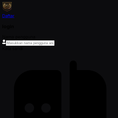
Daftar
login
Nama pengguna
Kata sandi