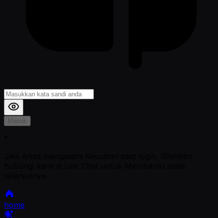
Masuk
*
Jika Anda mengalami Kesulitan saat login, Silahkan
hubungi kami di Live Chat untuk Membantu anda
selanjutnya
home