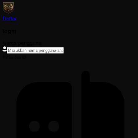
Daftar
login
Nama pengguna
Kata sandi