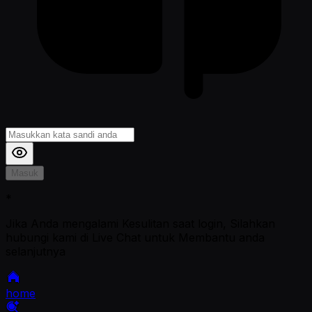
Masuk
*
Jika Anda mengalami Kesulitan saat login, Silahkan
hubungi kami di Live Chat untuk Membantu anda
selanjutnya
home