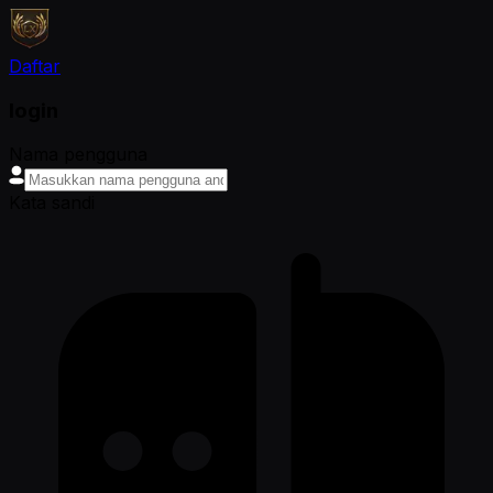
Daftar
login
Nama pengguna
Kata sandi