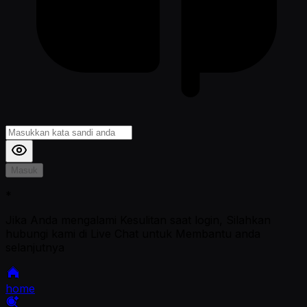
Masuk
*
Jika Anda mengalami Kesulitan saat login, Silahkan
hubungi kami di Live Chat untuk Membantu anda
selanjutnya
home