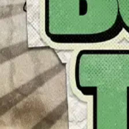
Link Alternatif LXTOTO: Login Slot D
Pastikan Anda selalu menggunakan link alternatif LXTOTO
menikmati fasilitas slot deposit 5000 tanpa potongan yan
hari guna melindungi data pribadi dan privasi seluruh mem
Daftar LXTOTO: Bandar HK Terpercay
Segera bergabung dan lakukan daftar LXTOTO untuk mend
dengan pasaran terlengkap dan fitur slot deposit 5000 y
pembayaran kemenangan yang dijamin 100% cair tanpa po
Lihat Semua