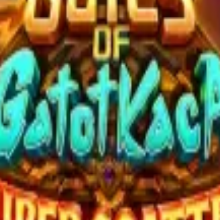
eposit 5000 Terbaru
 resmi untuk menghindari kendala blokir nawala. Melalui l
g paling stabil. Sebagai bandar togel hk terpercaya, kami 
ber setia kami di tahun 2026.
a & Slot Gacor 5000
apatkan pelayanan terbaik dari customer service kami ya
ang sangat kompetitif. LXTOTO berkomitmen untuk terus me
tongan sedikitpun.