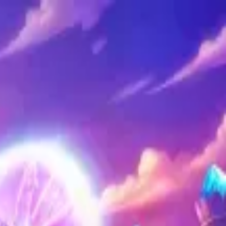
gel HK Terpercaya
npa potongan. Kami memahami kebutuhan member akan
i Anda diproses secara instan selama 24 jam penuh,