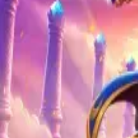
Bandar Togel HK Terpercaya: LXTOT
Mencari tempat memasang angka yang aman? LXTOTO adalah
Hongkong (HK) dengan result yang jujur dan transparan. S
peruntungan tanpa harus khawatir dengan potongan bia
LXTOTO Slot Deposit Dana & E-Walle
Kemudahan transaksi adalah prioritas di LXTOTO. Kami m
5000 tanpa potongan, Anda sudah bisa mengakses selur
hitungan detik setelah konfirmasi, menjadikan kami band