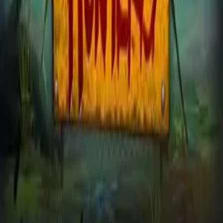
Daftar LXTOTO: Bandar HK
Terpercaya & Slot Gacor 5000
Segera bergabung dan lakukan daftar LXTOTO untuk
mendapatkan pelayanan terbaik dari customer service
kami yang profesional. Dapatkan akses ke
bandar hk
terpercaya
dengan pasaran terlengkap dan fitur slot
deposit 5000 yang sangat kompetitif. LXTOTO
berkomitmen untuk terus memberikan inovasi layanan
tercepat dan sistem pembayaran kemenangan yang
dijamin 100% cair tanpa potongan sedikitpun.
Lihat Semua
home
explore
promo