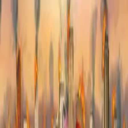
Link Alternatif LXTOTO: Login Slot
Deposit 5000 Terbaru
Pastikan Anda selalu menggunakan link alternatif
LXTOTO resmi untuk menghindari kendala blokir
nawala. Melalui link ini, Anda bisa melakukan login
dengan aman dan menikmati fasilitas slot deposit 5000
tanpa potongan yang paling stabil. Sebagai bandar togel
hk terpercaya, kami selalu memperbarui sistem
keamanan server kami setiap hari guna melindungi data
pribadi dan privasi seluruh member setia kami di tahun
2026.