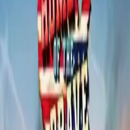
Sebagai bandar togel hk terpercaya, LXTOTO menjamin
setiap transaksi Anda diproses secara instan selama 24
jam penuh, memberikan pengalaman bermain yang
lancar dengan modal yang sangat terjangkau bagi
semua kalangan.
Bandar Togel HK Terpercaya:
LXTOTO Resmi & Aman
Mencari tempat memasang angka yang aman? LXTOTO
adalah bandar togel hk terpercaya yang telah memiliki
reputasi tinggi di Indonesia. Kami menyediakan pasaran
Hongkong (HK) dengan result yang jujur dan
transparan. Selain togel, Anda juga bisa menikmati fitur
slot deposit 5000
yang memudahkan siapa saja untuk
mencoba peruntungan tanpa harus khawatir dengan