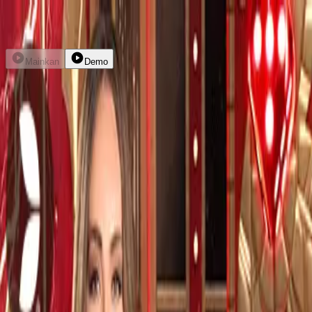
Daftar
Masuk
Mainkan
Demo
Lightning Sic Bo
evolutiongaming
kembali
LXTOTO: Slot Deposit 5000
Tanpa Potongan & Bandar
Togel HK Terpercaya
Selamat datang di
LXTOTO
, platform hiburan daring
nomor satu yang menawarkan fasilitas slot deposit 5000
tanpa potongan. Kami memahami kebutuhan member
akan transaksi yang ekonomis namun tetap aman.