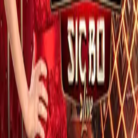
Daftar LXTOTO: Bandar HK
Terpercaya & Slot Gacor 5000
Segera bergabung dan lakukan daftar LXTOTO untuk
mendapatkan pelayanan terbaik dari customer service
kami yang profesional. Dapatkan akses ke
bandar hk
terpercaya
dengan pasaran terlengkap dan fitur slot
deposit 5000 yang sangat kompetitif. LXTOTO
berkomitmen untuk terus memberikan inovasi layanan
tercepat dan sistem pembayaran kemenangan yang
dijamin 100% cair tanpa potongan sedikitpun.
Lihat Semua
home
explore
promo