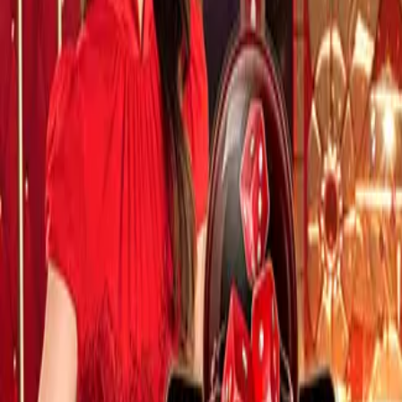
potongan biaya admin yang merugikan.
LXTOTO Slot Deposit Dana & E-
Wallet Tanpa Potongan 2026
Kemudahan transaksi adalah prioritas di LXTOTO. Kami
menyediakan fitur
slot deposit dana
dan berbagai e-
wallet lainnya yang aktif nonstop. Dengan nominal slot
deposit 5000 tanpa potongan, Anda sudah bisa
mengakses seluruh permainan premium yang kami
sediakan. Sistem otomatis kami memastikan saldo masuk
ke akun Anda dalam hitungan detik setelah konfirmasi,
menjadikan kami bandar hk terpercaya pilihan utama
member.