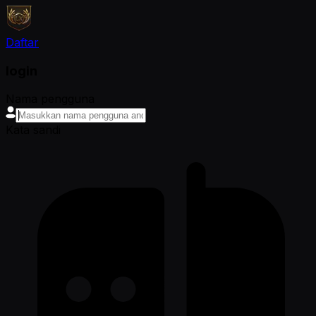
Daftar
login
Nama pengguna
Kata sandi