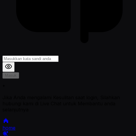
Masuk
*
Jika Anda mengalami Kesulitan saat login, Silahkan
hubungi kami di Live Chat untuk Membantu anda
selanjutnya
home