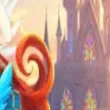
i tinggi di Indonesia. Kami menyediakan pasaran
00
yang memudahkan siapa saja untuk mencoba
nnya yang aktif nonstop. Dengan nominal slot deposit
is kami memastikan saldo masuk ke akun Anda dalam