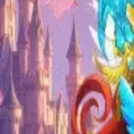
Bandar Togel HK Terpercaya: LXTOT
Mencari tempat memasang angka yang aman? LXTOTO adalah
Hongkong (HK) dengan result yang jujur dan transparan. S
peruntungan tanpa harus khawatir dengan potongan bia
LXTOTO Slot Deposit Dana & E-Walle
Kemudahan transaksi adalah prioritas di LXTOTO. Kami m
5000 tanpa potongan, Anda sudah bisa mengakses selur
hitungan detik setelah konfirmasi, menjadikan kami band