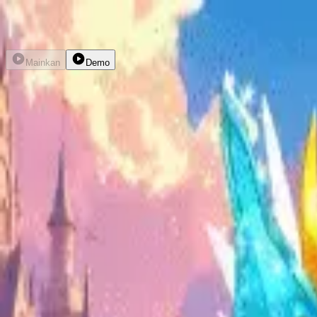
Daftar
Masuk
Mainkan
Demo
Starlight Princess Super Scatter
pragmatic
kembali
LXTOTO: Slot Deposit 5000
Selamat datang di
LXTOTO
, platform hiburan daring no
transaksi yang ekonomis namun tetap aman. Sebagai band
memberikan pengalaman bermain yang lancar dengan mod