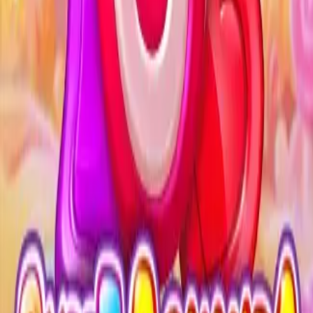
potongan biaya admin yang merugikan.
LXTOTO Slot Deposit Dana & E-
Wallet Tanpa Potongan 2026
Kemudahan transaksi adalah prioritas di LXTOTO. Kami
menyediakan fitur
slot deposit dana
dan berbagai e-
wallet lainnya yang aktif nonstop. Dengan nominal slot
deposit 5000 tanpa potongan, Anda sudah bisa
mengakses seluruh permainan premium yang kami
sediakan. Sistem otomatis kami memastikan saldo masuk
ke akun Anda dalam hitungan detik setelah konfirmasi,
menjadikan kami bandar hk terpercaya pilihan utama
member.