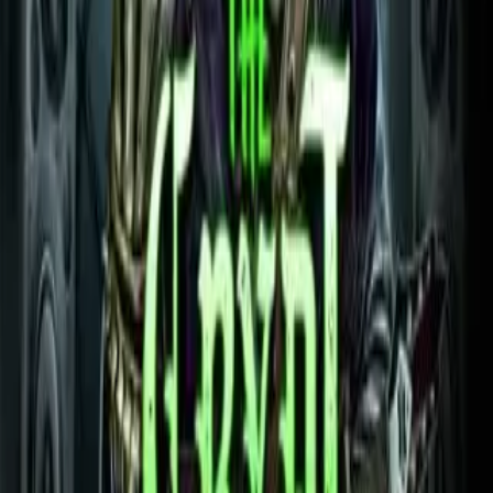
Link Alternatif LXTOTO: Login Slot
Deposit 5000 Terbaru
Pastikan Anda selalu menggunakan link alternatif
LXTOTO resmi untuk menghindari kendala blokir
nawala. Melalui link ini, Anda bisa melakukan login
dengan aman dan menikmati fasilitas slot deposit 5000
tanpa potongan yang paling stabil. Sebagai bandar togel
hk terpercaya, kami selalu memperbarui sistem
keamanan server kami setiap hari guna melindungi data
pribadi dan privasi seluruh member setia kami di tahun
2026.