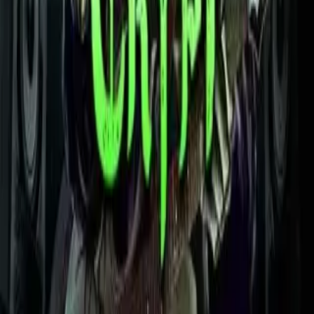
Daftar LXTOTO: Bandar HK
Terpercaya & Slot Gacor 5000
Segera bergabung dan lakukan daftar LXTOTO untuk
mendapatkan pelayanan terbaik dari customer service
kami yang profesional. Dapatkan akses ke
bandar hk
terpercaya
dengan pasaran terlengkap dan fitur slot
deposit 5000 yang sangat kompetitif. LXTOTO
berkomitmen untuk terus memberikan inovasi layanan
tercepat dan sistem pembayaran kemenangan yang
dijamin 100% cair tanpa potongan sedikitpun.
Lihat Semua
home
explore
promo